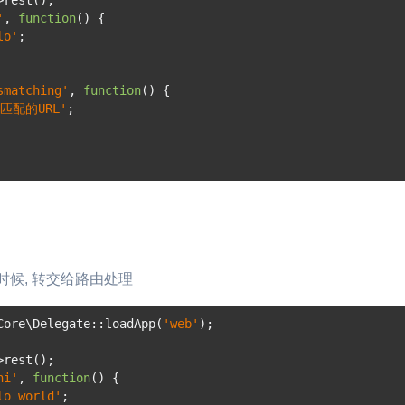
>
rest
();
'
,
function
()
{
lo'
;
smatching'
,
function
()
{
匹配的URL'
;
时候, 转交给路由处理
Core\Delegate
::
loadApp
(
'web'
);
>
rest
();
hi'
,
function
()
{
lo world'
;