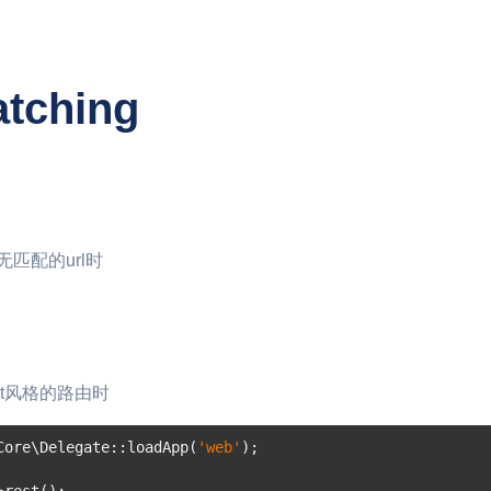
tching
当无匹配的url时
st风格的路由时
Core\Delegate
::
loadApp
(
'web'
);