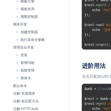
$rest 
=
 $web
-
模板引擎
$rest
->
get
(
'/
模板布局
    echo 
'hel
});
视图控制器
脚本开发
$rest
->
on
(
'mi
    echo 
'没有
创建控制器
});
执行及命令参数
$rest
->
run
();
管理后台开发
安装
新增功能
进阶用法
权限管理
当无匹配的URL
密保卡
默认命令
$web 
=
Cross
\
注解-页面缓存
$rest 
=
 $web
-
注解-前后置方法
$rest
->
get
(
'/
    echo 
'hel
注解-HTTP Auth