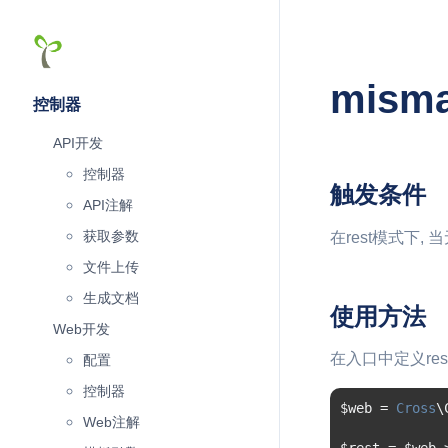
misma
控制器
API开发
控制器
触发条件
API注解
获取参数
在rest模式下, 
文件上传
生成文档
使用方法
Web开发
在入口中定义re
配置
控制器
$web 
=
Cross
\
Web注解