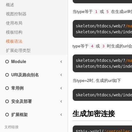
概述
当type等于
或
在生成url
1
5
视图控制器
使用布局
skeleton
/
htdocs
/
web
/?
/m
模板结构
skeleton
/
htdocs
/
web
/
ind
模板语法
type等于
或
时生成的url
4
3
扩展处理类型
skeleton
/
htdocs
/
web
/?
/m
Module
skeleton
/
htdocs
/
web
/
ind
URI及路由别名
当type=2时, 生成的url如下
常用例
skeleton
/
htdocs
/
web
/
ind
安全及部署
生成加密连接
扩展框架
文档链接
$this
->
sUrl
(
'controller