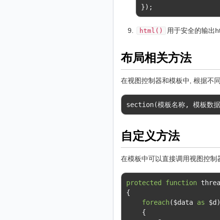
});
用于安全的输出ht
html()
布局相关方法
在视图控制器和模板中, 根据不
section
(模板名称,
模板数据
自定义方法
在模板中可以直接调用视图控制器
protected
function
 thre
{
foreach
(
$data 
as
 $d
{