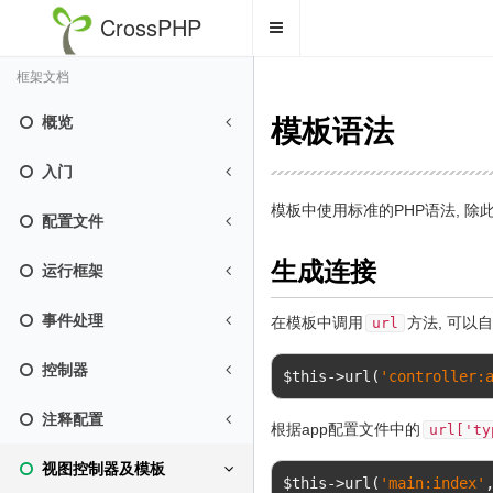
CrossPHP
Toggle
navigation
框架文档
概览
模板语法
入门
模板中使用标准的PHP语法, 
配置文件
生成连接
运行框架
事件处理
在模板中调用
方法, 可以
url
控制器
$this
->
url
(
'controller:
注释配置
根据app配置文件中的
url['ty
视图控制器及模板
$this
->
url
(
'main:index'