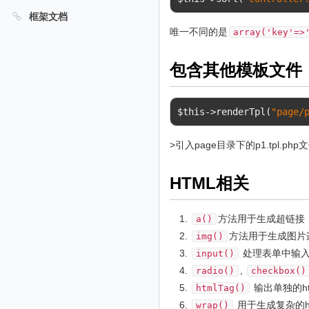
框架文档
唯一不同的是
array('key'=>
包含其他模板文件
$this
->
renderTpl
(
"page/
>引入page目录下的p1.tpl.php
HTML相关
方法用于生成超链接
a()
方法用于生成图片
img()
处理表单中输
input()
,
radio()
checkbox()
输出单独的ht
htmlTag()
用于生成复杂的ht
wrap()