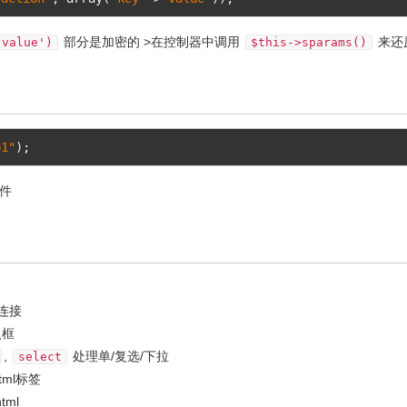
部分是加密的 >在控制器中调用
来还
'value')
$this->sparams()
p1"
);
文件
连接
入框
,
处理单/复选/下拉
select
ml标签
ml