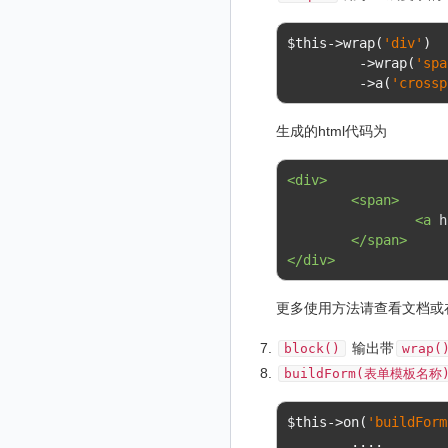
$this
->
wrap
(
'div'
)
->
wrap
(
'spa
->
a
(
'crossp
生成的html代码为
<div>
<span>
<a
h
</span>
</div>
更多使用方法请查看文档或
输出带
block()
wrap(
buildForm(表单模板名称
$this
->
on
(
'buildForm
....