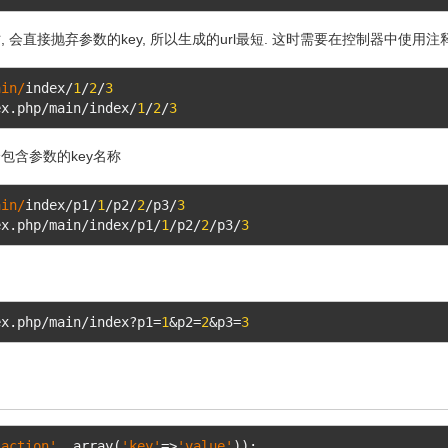
时, 会直接抛弃参数的key, 所以生成的url最短. 这时需要在控制器中使
ain/
index
/
1
/
2
/
3
ex
.
php
/
main
/
index
/
1
/
2
/
3
会包含参数的key名称
ain/
index
/
p1
/
1
/
p2
/
2
/
p3
/
3
ex
.
php
/
main
/
index
/
p1
/
1
/
p2
/
2
/
p3
/
3
ex
.
php
/
main
/
index
?
p1
=
1
&
p2
=
2
&
p3
=
3
:action'
,
 array
(
'key'
=>
'value'
));