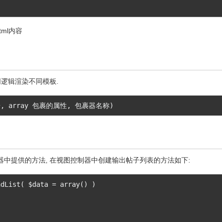
ml内容
同逻辑渲染不同模板.
,
 array 
包裹的属性,
包裹器名称)
中提供的方法, 在视图控制器中创建输出帖子列表的方法如下:
adList
(
 $data 
=
 array
()
)
)