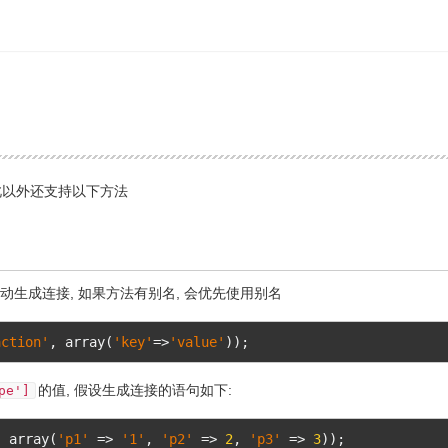
除此以外还支持以下方法
自动生成连接, 如果方法有别名, 会优先使用别名
action'
,
 array
(
'key'
=>
'value'
));
的值, 假设生成连接的语句如下:
pe']
,
 array
(
'p1'
=>
'1'
,
'p2'
=>
2
,
'p3'
=>
3
));