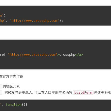
n'
)
hp'
,
'http://www.crossphp.com'
);
ref
=
"http://www.crossphp.com"
>
crossphp
</a>
在官方群内讨论
的块级元素
)
, 把模板当表单载入, 可以在入口注册匿名函数
来改变框
)
buildForm
'
,
function
(){