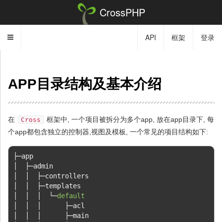
CrossPHP
API
框架
登录
Toggle
navigation
APP目录结构及基本介绍
在
框架中, 一个项目被拆分为多个app, 放在app目录下, 每
Cross
个app都包含独立的控制器,视图及模板, 一个常见的项目结构如下:
├─
│
├─
│
│
├─
│
│
├─
│
│
│
└─
default
│
│
│
├─
│
│
│
├─