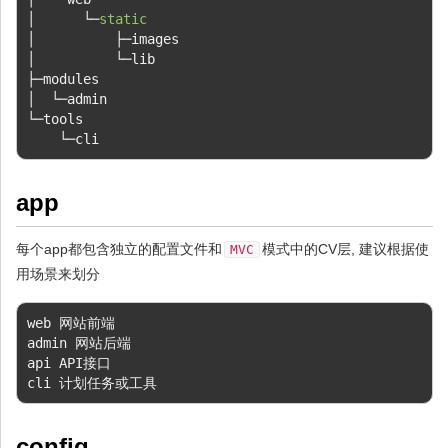
│
└─
static
│
├─
│
└─
├─
│
└─
└─
tools

└─
cli
app
每个app都包含独立的配置文件和
模式中的CV层, 建议根据使
MVC
用场景来划分
web 
网站前端
admin 
网站后端
api API
接口
cli 
计划任务或工具
config