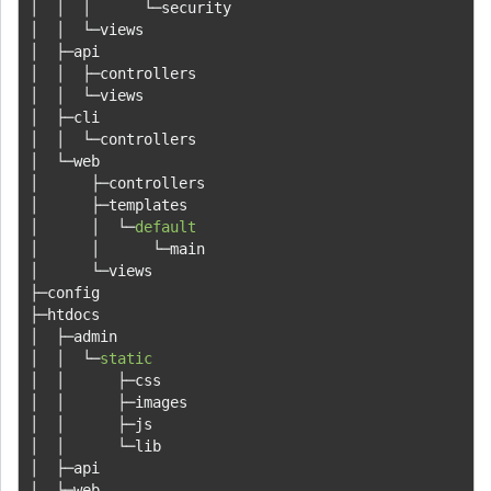
│
│
│
└─
│
│
└─
│
├─
│
│
├─
│
│
└─
│
├─
│
│
└─
│
└─
│
├─
│
├─
│
│
└─
default
│
│
└─
│
└─
├─
├─
│
├─
│
│
└─
static
│
│
├─
│
│
├─
│
│
├─
│
│
└─
│
├─
│
└─